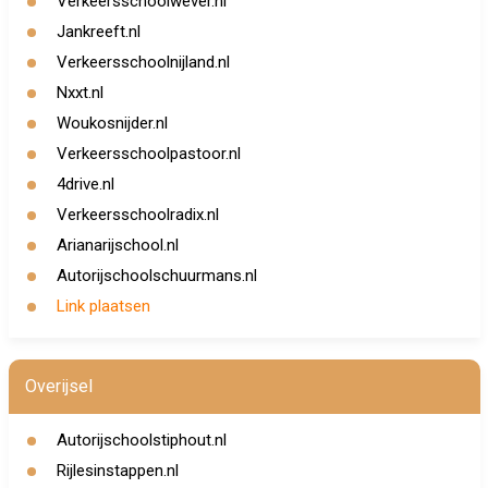
Verkeersschoolwever.nl
Jankreeft.nl
Verkeersschoolnijland.nl
Nxxt.nl
Woukosnijder.nl
Verkeersschoolpastoor.nl
4drive.nl
Verkeersschoolradix.nl
Arianarijschool.nl
Autorijschoolschuurmans.nl
Link plaatsen
Overijsel
Autorijschoolstiphout.nl
Rijlesinstappen.nl