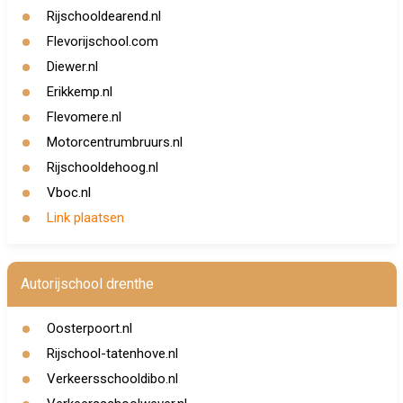
Rijschooldearend.nl
Flevorijschool.com
Diewer.nl
Erikkemp.nl
Flevomere.nl
Motorcentrumbruurs.nl
Rijschooldehoog.nl
Vboc.nl
Link plaatsen
Autorijschool drenthe
Oosterpoort.nl
Rijschool-tatenhove.nl
Verkeersschooldibo.nl