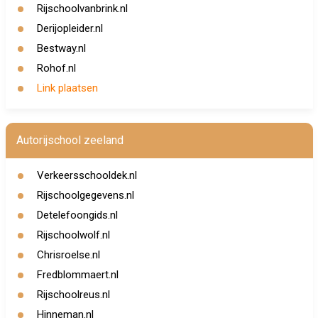
Rijschoolvanbrink.nl
Derijopleider.nl
Bestway.nl
Rohof.nl
Link plaatsen
Autorijschool zeeland
Verkeersschooldek.nl
Rijschoolgegevens.nl
Detelefoongids.nl
Rijschoolwolf.nl
Chrisroelse.nl
Fredblommaert.nl
Rijschoolreus.nl
Hinneman.nl