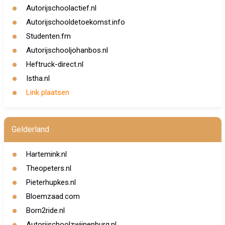
Autorijschoolactief.nl
Autorijschooldetoekomst.info
Studenten.fm
Autorijschooljohanbos.nl
Heftruck-direct.nl
Istha.nl
Link plaatsen
Gelderland
Hartemink.nl
Theopeters.nl
Pieterhupkes.nl
Bloemzaad.com
Born2ride.nl
Autorijschoolzwijnenburg.nl